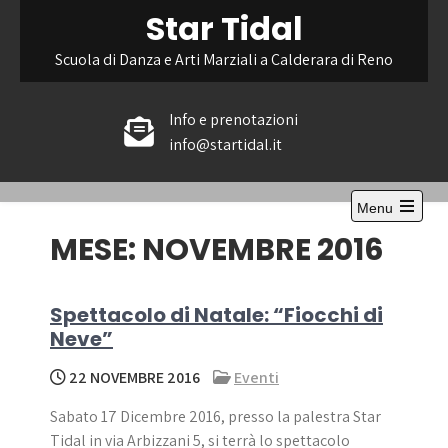
Skip
Star Tidal
to
content
Scuola di Danza e Arti Marziali a Calderara di Reno
Info e prenotazioni
info@startidal.it
Menu
Open
MESE:
NOVEMBRE 2016
the
main
menu
Spettacolo di Natale: “Fiocchi di
Neve”
22 NOVEMBRE 2016
Eventi
Sabato 17 Dicembre 2016, presso la palestra Star
Tidal in via Arbizzani 5, si terrà lo spettacolo