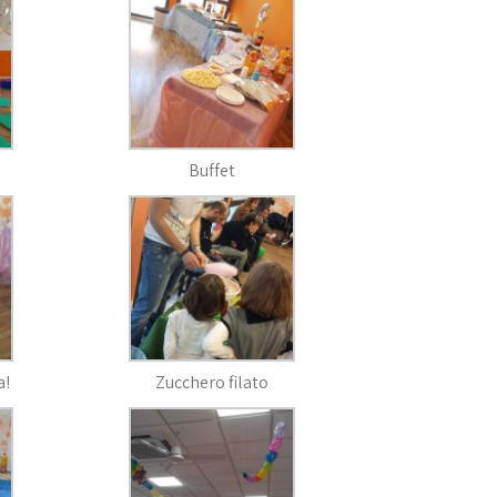
Buffet
a!
Zucchero filato