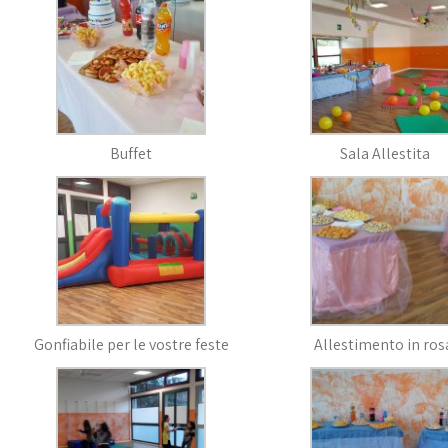
Buffet
Sala Allestita
Gonfiabile per le vostre feste
Allestimento in ros