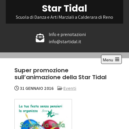
Skip
Star Tidal
to
content
Scuola di Danza e Arti Marziali a Calderara di Reno
Info e prenotazioni
info@startidal.it
Menu
Open
Super promozione
the
main
sull’animazione della Star Tidal
menu
31 GENNAIO 2016
Eventi