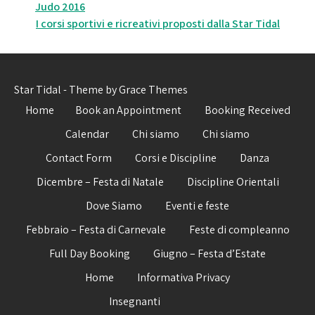
Judo 2016
articoli
I corsi sportivi e ricreativi proposti dalla Star Tidal
Star Tidal - Theme by Grace Themes
Home
Book an Appointment
Booking Received
Calendar
Chi siamo
Chi siamo
Contact Form
Corsi e Discipline
Danza
Dicembre – Festa di Natale
Discipline Orientali
Dove Siamo
Eventi e feste
Febbraio – Festa di Carnevale
Feste di compleanno
Full Day Booking
Giugno – Festa d’Estate
Home
Informativa Privacy
Insegnanti